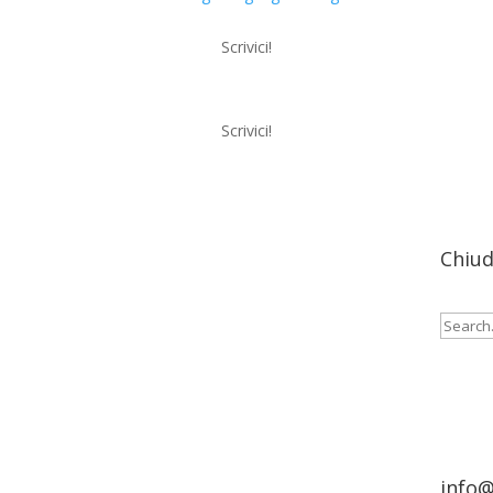
Scrivici!
Scrivici!
Menu
Chiud
Cerca:
info