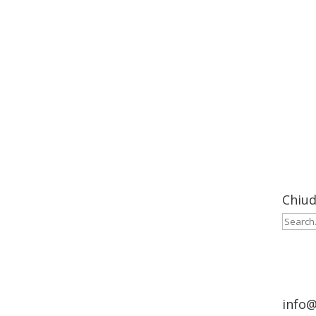
Menu
Chiud
Cerca:
info