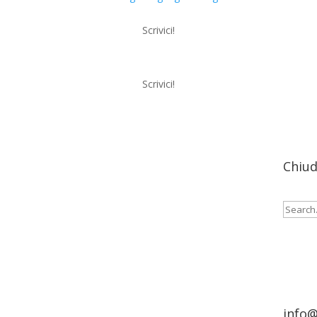
Scrivici!
Scrivici!
Menu
Chiud
Cerca:
info