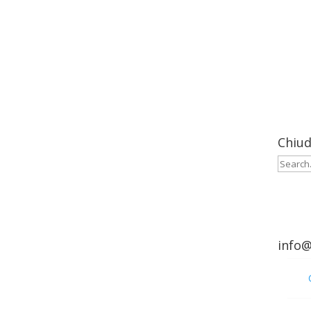
Menu
Chiud
Cerca:
info