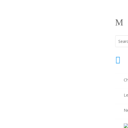
M

Ch
Le
N