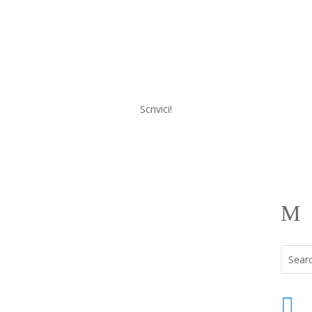
Scrivici!
a
Menu
M
