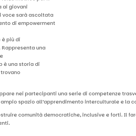
ai giovani
i voce sarà ascoltata
umento di empowerment
 è più di
. Rappresenta una
 e
p è una storia di
 trovano
uppare nei partecipanti una serie di competenze trasver
 ampio spazio all’apprendimento interculturale e la c
truire comunità democratiche, inclusive e forti. Il fa
nti.