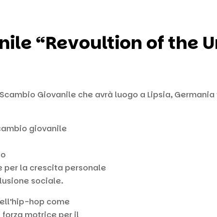
ile “Revoultion of the 
cambio Giovanile che avrà luogo a Lipsia, Germania tra
cambio giovanile
so
e per la crescita personale
lusione sociale.
dell’hip-hop come
forza motrice per il