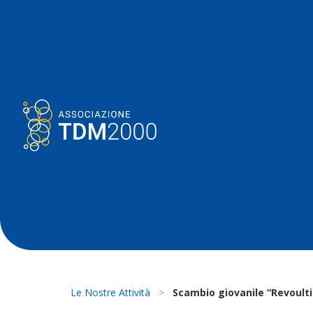
Le Nostre Attività
>
Scambio giovanile “Revoult