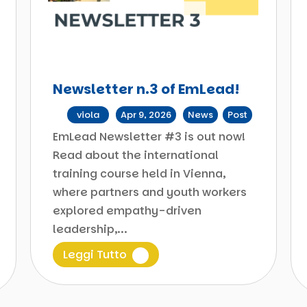
Newsletter n.3 of EmLead!
da
viola
|
Apr 9, 2026
|
News
,
Post
EmLead Newsletter #3 is out now!
Read about the international
training course held in Vienna,
where partners and youth workers
explored empathy-driven
leadership,...
Leggi Tutto