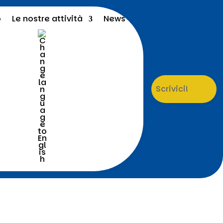
o
Le nostre attività
News
Scrivici!