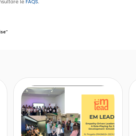
nsultare le
FAQS
.
ise”