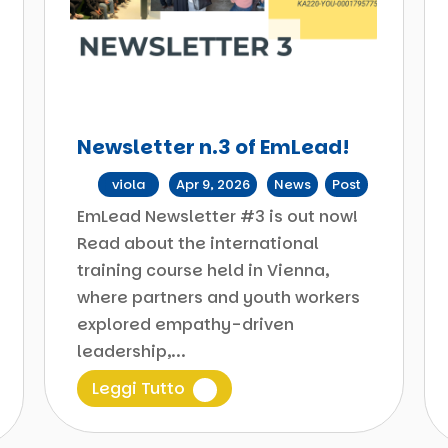
Newsletter n.3 of EmLead!
da
viola
|
Apr 9, 2026
|
News
,
Post
EmLead Newsletter #3 is out now!
Read about the international
training course held in Vienna,
where partners and youth workers
explored empathy-driven
leadership,...
Leggi Tutto