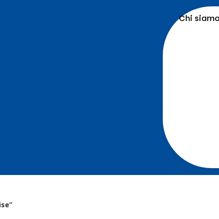
Chi siam
ise”