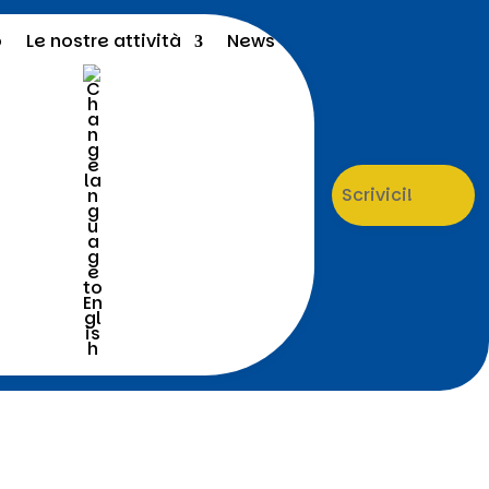
o
Le nostre attività
News
Scrivici!