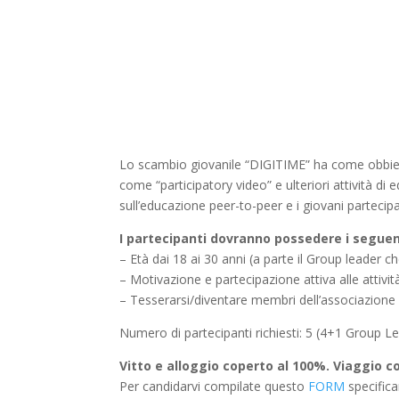
Lo scambio giovanile “DIGITIME” ha come obbiettivi
come “participatory video” e ulteriori attività di
sull’educazione peer-to-peer e i giovani partecipant
I partecipanti dovranno possedere i seguent
– Età dai 18 ai 30 anni (a parte il Group leader c
– Motivazione e partecipazione attiva alle attivit
– Tesserarsi/diventare membri dell’associazion
Numero di partecipanti richiesti: 5 (4+1 Group L
Vitto e alloggio coperto al 100%. Viaggio co
Per candidarvi compilate questo
FORM
specifica