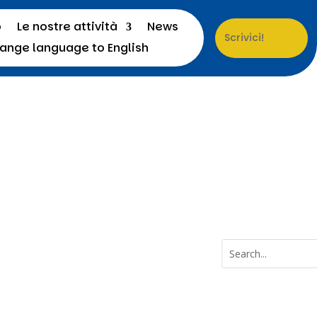
o
Le nostre attività
News
Scrivici!
a
Menu