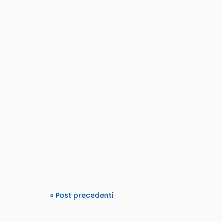
Tdm2000
From 15–22 March 2026, TDM 2000 hosted an
Tomorrow’s Rights”. The activity...
« Post precedenti