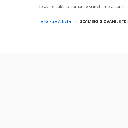
Se avete dubbi o domande vi invitiamo a consul
Le Nostre Attività
>
SCAMBIO GIOVANILE “Dig
viola
Si informano tutti i candidati e le candidate