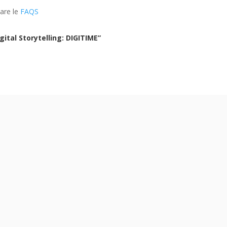
tare le
FAQS
ital Storytelling: DIGITIME”
 che gli esiti delle selezioni relative ai progetti di Servizio C