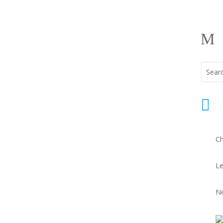
M

Ch
Le
N