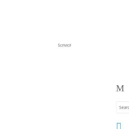
Scrivici!
a
Menu
M
