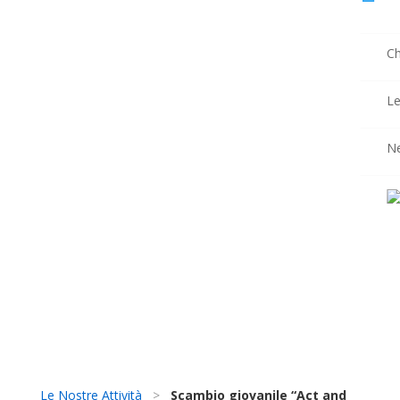
Ch
Le
N
Le Nostre Attività
>
Scambio giovanile “Act and