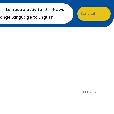
o
Le nostre attività
News
Scrivici!
a
Menu