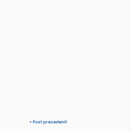
Tdm2000
From 15–22 March 2026, TDM 2000 hosted an
Tomorrow’s Rights”. The activity...
« Post precedenti