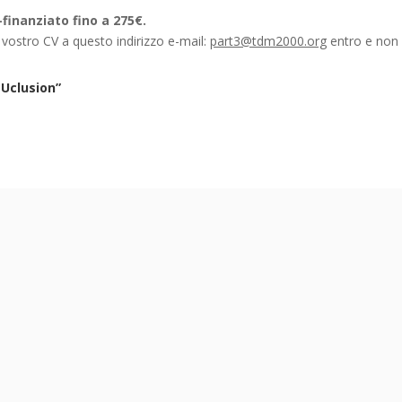
-finanziato fino a 275€.
l vostro CV a questo indirizzo e-mail:
part3@tdm2000.org
entro e non o
Uclusion”