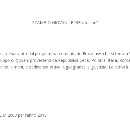
SCAMBIO GIOVANILE “4EUclusion”
e co-finanziato dal programma comunitario Erasmus+ che si terrà a V
gruppo di giovani provenienti da Repubblica Ceca, Polonia, Italia, Rom
 diritti umani, cittadinanza attiva, uguaglianza e giustizia. Le attivi
TDM 2000 per l’anno 2018.