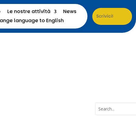
o
Le nostre attività
News
Scrivici!
a
Menu