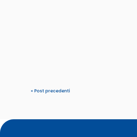
Tdm2000
From 15–22 March 2026, TDM 2000 hosted an
Tomorrow’s Rights”. The activity...
« Post precedenti