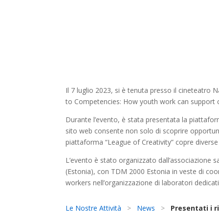
Il 7 luglio 2023, si è tenuta presso il cineteatr
to Competencies: How youth work can support cultu
Durante l’evento, è stata presentata la piattaforma
sito web consente non solo di scoprire opportuni
piattaforma “League of Creativity” copre diverse 
L’evento è stato organizzato dall’associazione 
(Estonia), con TDM 2000 Estonia in veste di coord
workers nell’organizzazione di laboratori dedicati a
Le Nostre Attività
>
News
>
Presentati i 