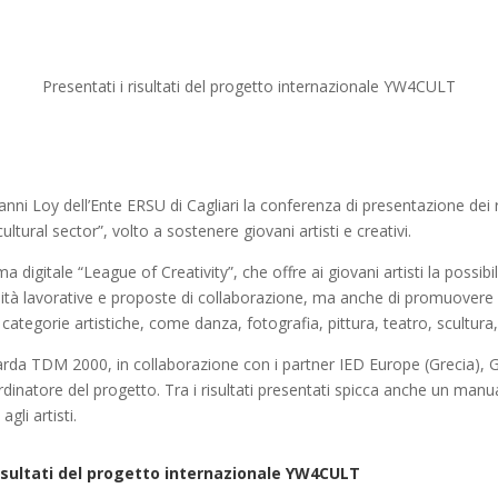
Presentati i risultati del progetto internazionale YW4CULT
o Nanni Loy dell’Ente ERSU di Cagliari la conferenza di presentazione d
ral sector”, volto a sostenere giovani artisti e creativi.
 digitale “League of Creativity”, che offre ai giovani artisti la possibil
tà lavorative e proposte di collaborazione, ma anche di promuovere il 
categorie artistiche, come danza, fotografia, pittura, teatro, scultura,
sarda TDM 2000, in collaborazione con i partner IED Europe (Grecia),
inatore del progetto. Tra i risultati presentati spicca anche un manual
gli artisti.
risultati del progetto internazionale YW4CULT