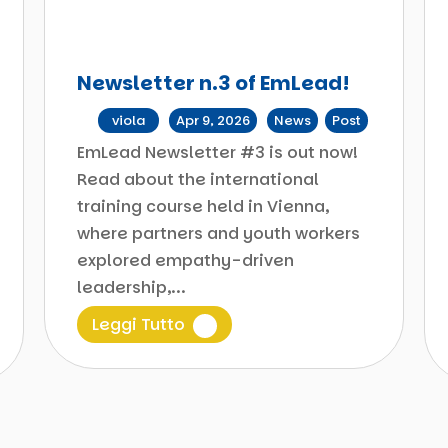
Newsletter n.3 of EmLead!
da
viola
|
Apr 9, 2026
|
News
,
Post
EmLead Newsletter #3 is out now!
Read about the international
training course held in Vienna,
where partners and youth workers
explored empathy-driven
leadership,...
Leggi Tutto