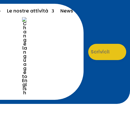
o
Le nostre attività
News
Scrivici!