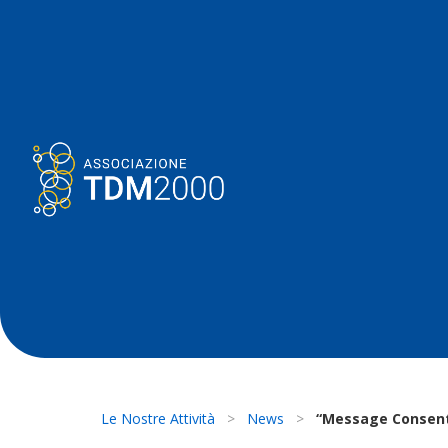
Le Nostre Attività
>
News
>
“Message Consent”