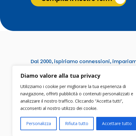
Dal 2000, ispiriamo connessioni, imparia
e
costruiamo insieme il futuro
.
Diamo valore alla tua privacy
Utilizziamo i cookie per migliorare la tua esperienza di
navigazione, offrirti pubblicità o contenuti personalizzati e
analizzare il nostro traffico. Cliccando “Accetta tutti”,
acconsenti al nostro utilizzo dei cookie.
Personalizza
Rifiuta tutto
Accettare tutto
2026 © Associazione TDM 2000 | P.iva 026