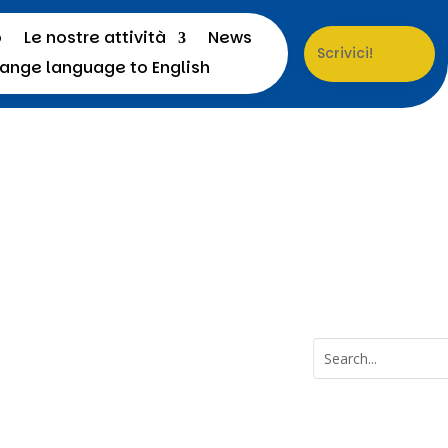
o
Le nostre attività
News
Scrivici!
a
Menu