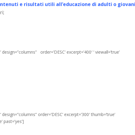
tenuti e risultati utili all’educazione di adulti o giovan
ri;
e’ design=”columns” order=’DESC’ excerpt=’400′ ‘ viewall=’true’
ne’ design=”columns” order=’DESC’ excerpt=’300′ thumb=’true’
’ past=’yes’]