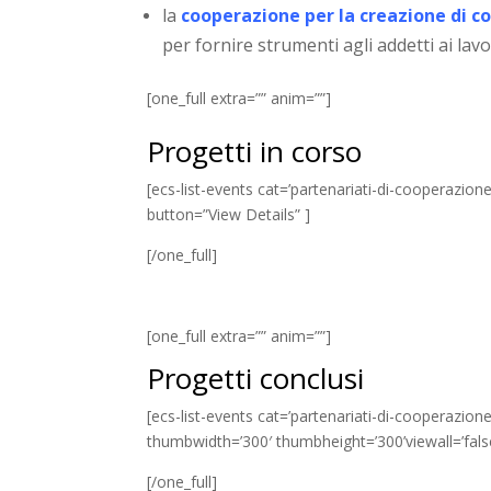
la
cooperazione per la creazione di con
per fornire strumenti agli addetti ai lavo
[one_full extra=”” anim=””]
Progetti in corso
[ecs-list-events cat=’partenariati-di-cooperazion
button=”View Details” ]
[/one_full]
[one_full extra=”” anim=””]
Progetti conclusi
[ecs-list-events cat=’partenariati-di-cooperazio
thumbwidth=’300′ thumbheight=’300’viewall=’false
[/one_full]