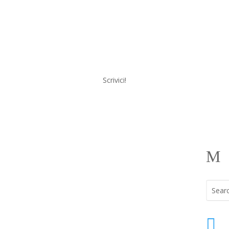
Scrivici!
a
Menu
M
