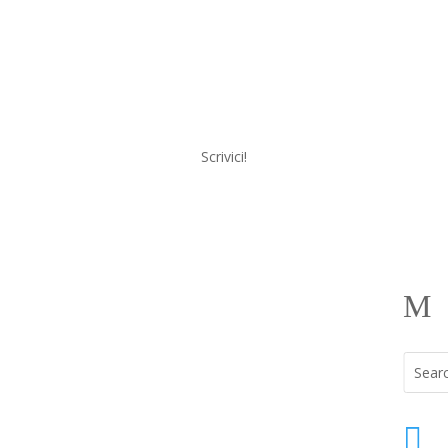
Scrivici!
a
Menu
M
