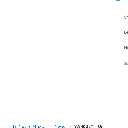
Ch
Le
N
Le Nostre Attività
>
News
>
YW4CULT – Un