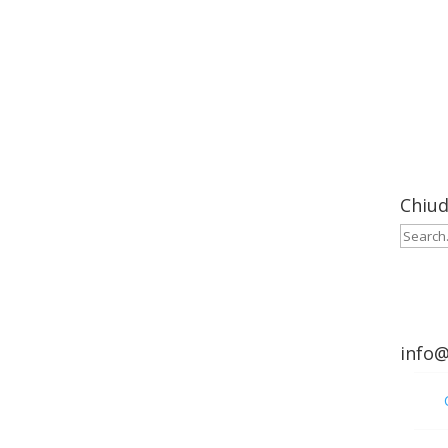
Menu
Chiud
Cerca:
info