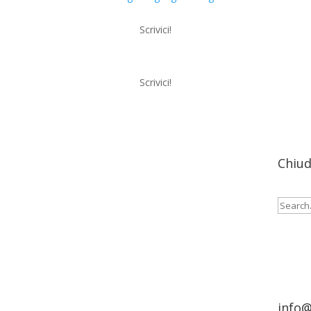
Scrivici!
Scrivici!
Menu
Chiud
Cerca:
info