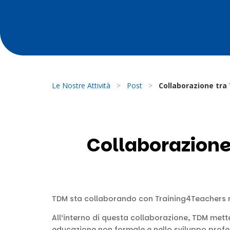
Le Nostre Attività
>
Post
>
Collaborazione tra
Collaborazione
TDM sta collaborando con Training4Teachers nel
All’interno di questa collaborazione, TDM mett
educazione non formale e nello sviluppo profes