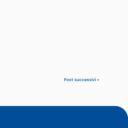
r the 2nd transnational meeting of the "Be
Post successivi »