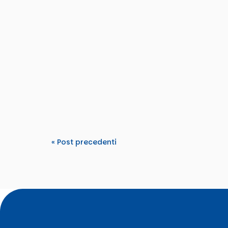
viola
On 2-3 December 2026, partners from Greec
Festive" project, hosted...
« Post precedenti