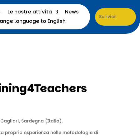
o
Le nostre attività
News
Scrivici!
aining4Teachers
agliari, Sardegna (Italia).
la propria esperienza nelle metodologie di