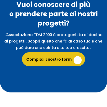
Vuoi conoscere di più
o prendere parte ai nostri
progetti?
L’Associazione TDM 2000 è protagonista di decine
di progetti. Scopri quello che fa al caso tuo e che
può dare una spinta alla tua crescita!
Compila il nostro form