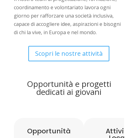
coordinamento e volontariato lavora ogni
giorno per rafforzare una società inclusiva,
capace di accogliere idee, aspirazioni e bisogni
di chi la vive, in Europa e nel mondo.
Scopri le nostre attività
Opportunità e progetti
dedicati ai giovani
Opportunità
Attività
Locali