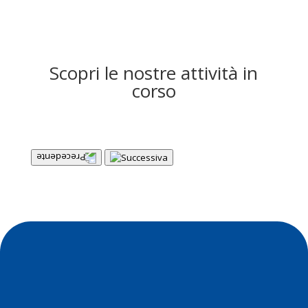
Scopri le nostre attività in
corso