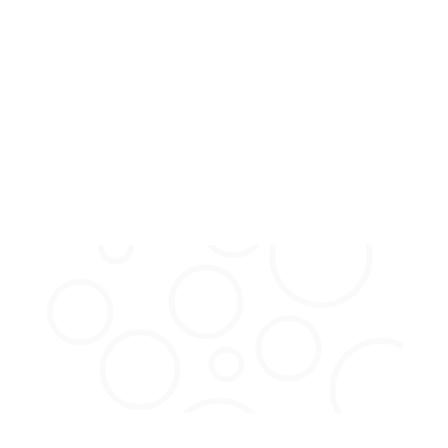
Associazione TDM 2000:
dal 2000,
ispiriamo connessioni,
impariamo
e
costruiamo insieme il
futuro
.